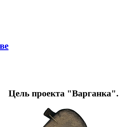
ве
Цель проекта
"Варганка"
.