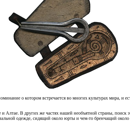
инание о котором встречается во многих культурах мира, и ест
и Алтае. В других же частях нашей необъятной страны, поиск э
ональной одежде, сидящий около юрты и чем-то бренчащий около 