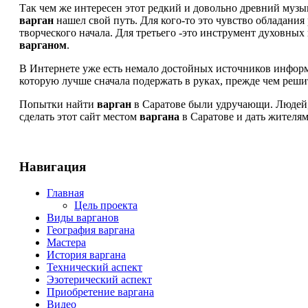
Так чем же интересен этот редкий и довольно древний музык
варган
нашел свой путь. Для кого-то это чувство обладани
творческого начала. Для третьего -это инструмент духовных 
варганом
.
В Интернете уже есть немало достойных источников инфо
которую лучше сначала подержать в руках, прежде чем реши
Попытки найти
варган
в Саратове были удручающи. Людей, к
сделать этот сайт местом
варгана
в Саратове и дать жителя
Навигация
Главная
Цель проекта
Виды варганов
География варгана
Мастера
История варгана
Технический аспект
Эзотерический аспект
Приобретение варгана
Видео