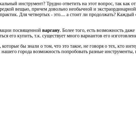
альный инструмент? Трудно ответить на этот вопрос, так как от
я редкой вещью, причем довольно необычной и экстраординарной
практик. Для четвертых - это.... а стоит ли продолжать? Каждый 
рмации посвященной
варгану
. Более того, есть возможность даже
ться его купить, т.к. существует много вариантов его изготовл
оторые бы знали о том, что это такое, не говоря о тех, кто инт
м нашего города возможность попробовать разные инструменты, 