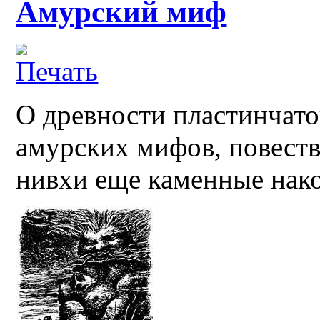
Амурский миф
О древности пластинчато
амурских мифов, повест
нивхи еще каменные нако