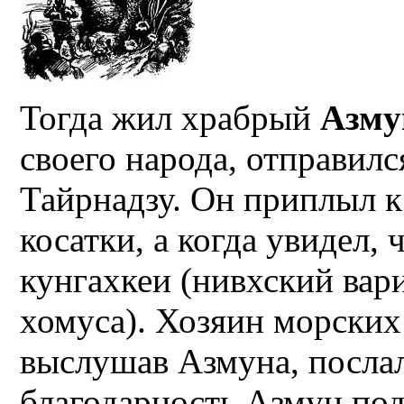
Тогда жил храбрый
Азму
своего народа, отправилс
Тайрнадзу. Он приплыл 
косатки, а когда увидел, ч
кунгахкеи (нивхский вар
хомуса). Хозяин морских
выслушав Азмуна, посла
благодарность Азмун под