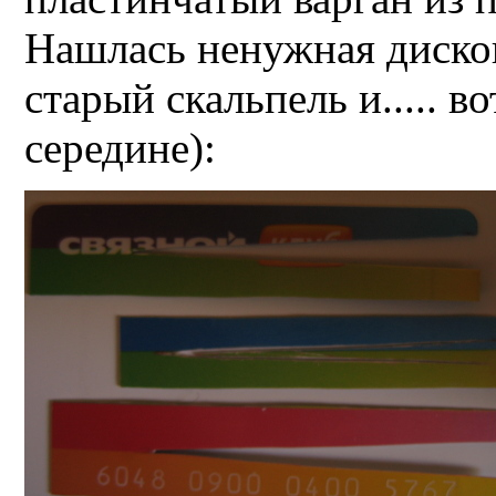
Нашлась ненужная дискон
старый скальпель и..... в
середине):