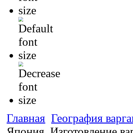
Главная
География варга
Япония. Изготовление ва