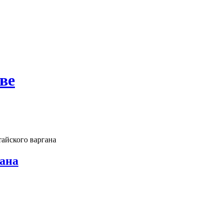
ве
айского варгана
ана