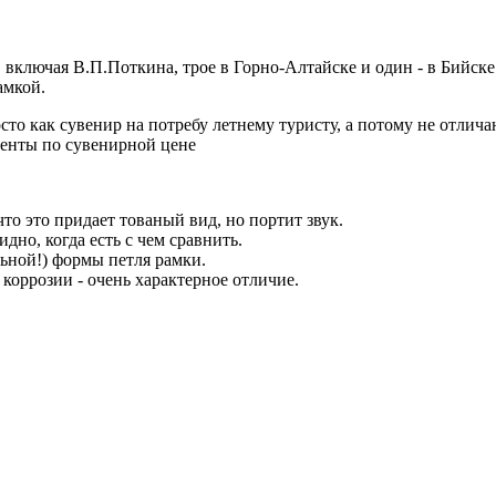
 включая В.П.Поткина, трое в Горно-Алтайске и один - в Бийске
амкой.
то как сувенир на потребу летнему туристу, а потому не отлич
енты по сувенирной цене
то это придает тованый вид, но портит звук.
дно, когда есть с чем сравнить.
льной!) формы петля рамки.
коррозии - очень характерное отличие.