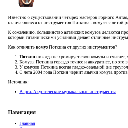
Известно о существовании четырех мастеров Горного Алтая,
отличающиеся от инструментов Поткина - комузы с литой р
К сожалению, большинство алтайских комузов делаются прос
который титаническими усилиями делает отличные инструм
Как отличить
комуз
Поткина от других инструментов?
Поткин
никогда не хромирует свои комузы и считает, ч
Комузы Поткина гораздо точнее и аккуратнее, но это ви
У комузов Поткина всегда гладко-овальной (не треуго
С лета 2004 года Поткин чернит язычки комуза против 
Источник:
Варга. Акустические музыкальные инструменты
Навигация
Главная