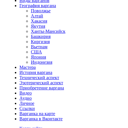
Виды варганов
География варгана
Поволжье
Алтай
Хакасия
Якутия
Ханты-Мансийск
Башкирия
Киргизия
Вьетнам
США
Япония
Индонезия
Мастера
История варгана
Технический аспект
Эзотерический аспект
Приобретение варгана
Видео
Аудио
Личное
Ссылки
Варганка на карте
Варганка в Вконтакте