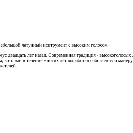
небольшой латунный иснтрумент с высоким голосом.
омус двадцать лет назад. Современная традиция - высокоголосы
который в течение многих лет выработал собственную манеру из
жателей.