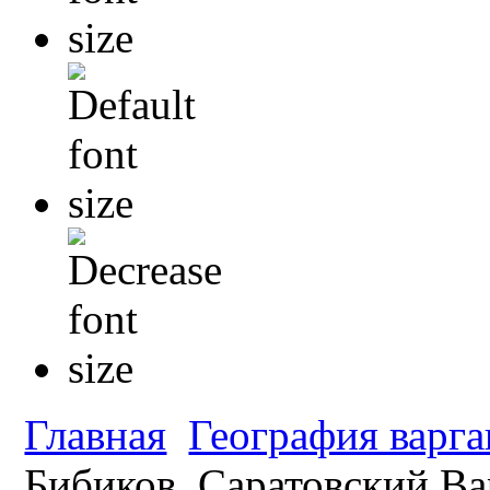
Главная
География варга
Бибиков. Саратовский Ва