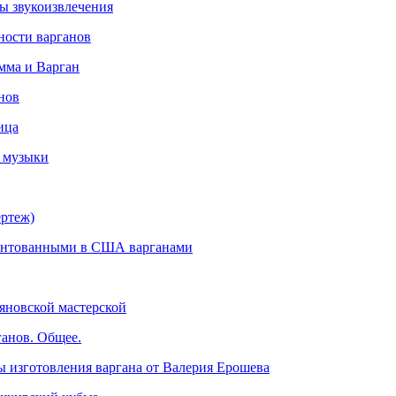
ы звукоизвлечения
ности варганов
мма и Варган
нов
ица
 музыки
ертеж)
тентованными в США варганами
яновской мастерской
ганов. Общее.
ы изготовления варгана от Валерия Ерошева