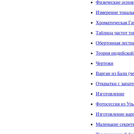
Физические основ
Измерение тональ
Хроматическая Га
Таблица частот то
Обертонная лестн
Теория индийской
Чертежи
Варган из Бали (ч
Открытки с запа
Изготовление
Фотосессия из Уль
Изготовление вар
Маленькие секрет