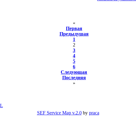
«
Первая
Предыдущая
1
2
3
4
5
6
Следующая
Последняя
»
ML
SEF Service Map v.2.0
by
praca