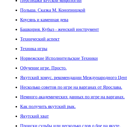
Персонажи кетской мифологии
Польша. Сказка М. Конопницкой
Коусянь и каменная дева
Башкирия. Кубыз - женский инструмент
Технический аспект
Техника игры
Норвежские Исполнительские Техники
Обучение игре. Просто.
Якутский хомус. рекомендации Международного Цен
Несколько советов по игре на варганах от Ярослава.
Немного академических данных по игре на варганах.
Как получить якутский рык.
Якутский хват
Происки судьбы или несколько слов о бое на якуте.