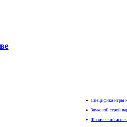
ве
Специфика игры н
Звуковой строй ва
Физический аспек