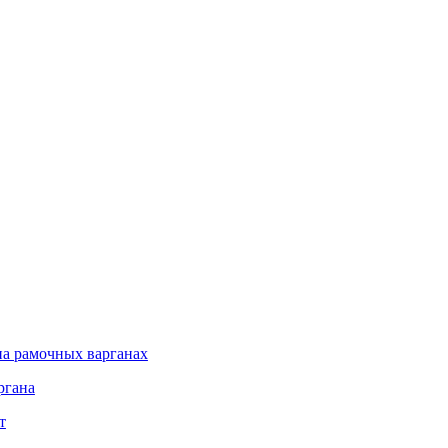
а рамочных варганах
ргана
т