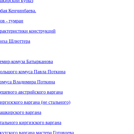
шкирский кубыз
збая Кенчинбаева.
ов - тумран
рактеристики конструкций
риха Шлюттера
темир-комуза Батырканова
большого комуса Павла Поткина
хомуса Владимира Поткина
ешевого австрийского варгана
иргизского варгана (не стального)
башкирского варгана
тального киргизского варгана
кутского варгана мастера Готовцева